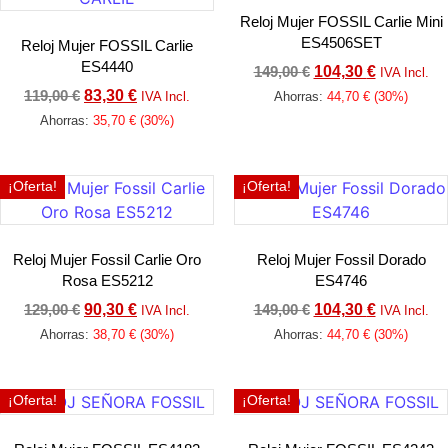
Reloj Mujer FOSSIL Carlie Mini
ES4506SET
Reloj Mujer FOSSIL Carlie
ES4440
149,00
€
104,30
€
IVA Incl.
119,00
€
83,30
€
IVA Incl.
Ahorras:
44,70
€
(30%)
Ahorras:
35,70
€
(30%)
Añadir al carrito
Añadir al carrito
¡Oferta!
¡Oferta!
Reloj Mujer Fossil Carlie Oro
Reloj Mujer Fossil Dorado
Rosa ES5212
ES4746
129,00
€
90,30
€
149,00
€
104,30
€
IVA Incl.
IVA Incl.
Ahorras:
38,70
€
(30%)
Ahorras:
44,70
€
(30%)
Añadir al carrito
Añadir al carrito
¡Oferta!
¡Oferta!