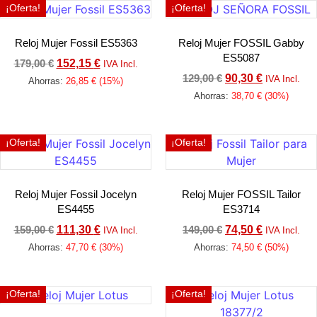
¡Oferta!
¡Oferta!
Reloj Mujer Fossil ES5363
Reloj Mujer FOSSIL Gabby
ES5087
179,00
€
152,15
€
IVA Incl.
129,00
€
90,30
€
IVA Incl.
Ahorras:
26,85
€
(15%)
Ahorras:
38,70
€
(30%)
Añadir al carrito
Añadir al carrito
¡Oferta!
¡Oferta!
Reloj Mujer Fossil Jocelyn
Reloj Mujer FOSSIL Tailor
ES4455
ES3714
159,00
€
111,30
€
149,00
€
74,50
€
IVA Incl.
IVA Incl.
Ahorras:
47,70
€
(30%)
Ahorras:
74,50
€
(50%)
Añadir al carrito
Añadir al carrito
¡Oferta!
¡Oferta!