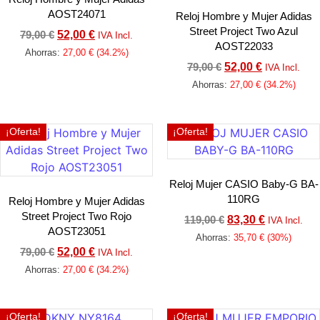
AOST24071
Reloj Hombre y Mujer Adidas
Street Project Two Azul
79,00
€
52,00
€
IVA Incl.
AOST22033
Ahorras:
27,00
€
(34.2%)
79,00
€
52,00
€
IVA Incl.
Añadir al carrito
Ahorras:
27,00
€
(34.2%)
Añadir al carrito
¡Oferta!
¡Oferta!
Reloj Mujer CASIO Baby-G BA-
110RG
Reloj Hombre y Mujer Adidas
Street Project Two Rojo
119,00
€
83,30
€
IVA Incl.
AOST23051
Ahorras:
35,70
€
(30%)
79,00
€
52,00
€
IVA Incl.
Añadir al carrito
Ahorras:
27,00
€
(34.2%)
Añadir al carrito
¡Oferta!
¡Oferta!