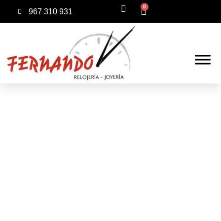
0
967 310 931