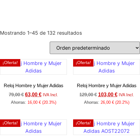
Relojes para Mujer
Mostrando 1–45 de 132 resultados
Descubre todas las marcas de relojes para
mujer que tenemos preparadas para ti. Elige el
tuyo.
¡Oferta!
¡Oferta!
Reloj Hombre y Mujer Adidas
Reloj Hombre y Mujer Adidas
79,00
€
63,00
€
129,00
€
103,00
€
IVA Incl.
IVA Incl.
Ahorras:
16,00
€
(20.3%)
Ahorras:
26,00
€
(20.2%)
Añadir al carrito
Añadir al carrito
¡Oferta!
¡Oferta!