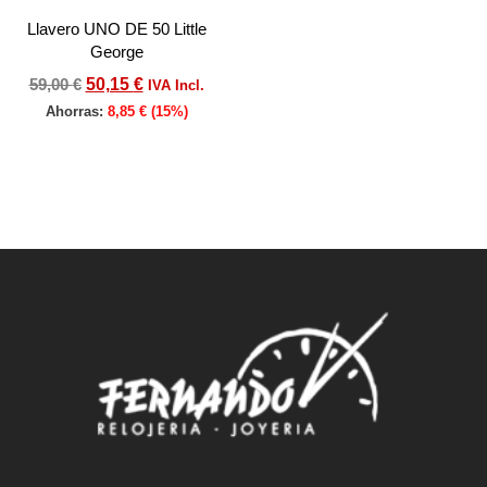
Llavero UNO DE 50 Little
George
59,00
€
50,15
€
IVA Incl.
Ahorras:
8,85
€
(15%)
Añadir al carrito