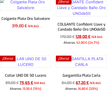
¡Oferta!
Colgante Plata Oro Salvatore
COLGANTE Confident Llave y
319,00
€
IVA Incl.
Candado Baño Oro UNOde50
128,00
€
Añadir al carrito
170,00
€
IVA Incl.
Ahorras:
42,00
€
(24.7%)
Añadir al carrito
¡Oferta!
¡Oferta!
Collar UNO DE 50 Lucero
Gargantilla Plata Carla
75,65
€
67,20
€
89,00
€
84,00
€
IVA Incl.
IVA Incl.
Ahorras:
13,35
€
(15%)
Ahorras:
16,80
€
(20%)
Añadir al carrito
Añadir al carrito