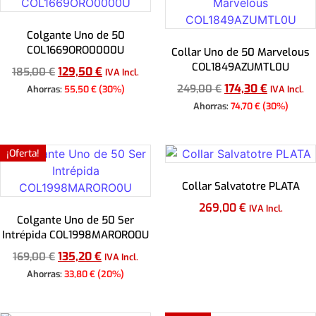
Colgante Uno de 50
COL1669ORO0000U
Collar Uno de 50 Marvelous
COL1849AZUMTL0U
129,50
€
185,00
€
IVA Incl.
174,30
€
249,00
€
Ahorras:
55,50
€
(30%)
IVA Incl.
Ahorras:
74,70
€
(30%)
Añadir al carrito
Añadir al carrito
¡Oferta!
Collar Salvatotre PLATA
269,00
€
IVA Incl.
Colgante Uno de 50 Ser
Intrépida COL1998MARORO0U
Añadir al carrito
135,20
€
169,00
€
IVA Incl.
Ahorras:
33,80
€
(20%)
Añadir al carrito