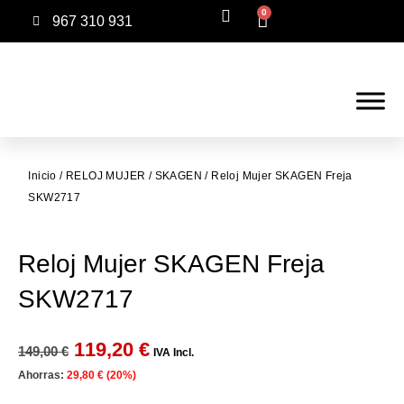
0
967 310 931
Inicio
/
RELOJ MUJER
/
SKAGEN
/ Reloj Mujer SKAGEN Freja
SKW2717
Reloj Mujer SKAGEN Freja
SKW2717
119,20
€
149,00
€
IVA Incl.
Ahorras:
29,80
€
(20%)