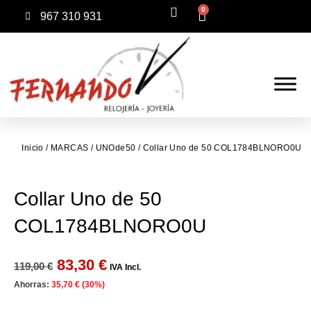
0
967 310 931
Inicio
/
MARCAS
/
UNOde50
/ Collar Uno de 50 COL1784BLNORO0U
Collar Uno de 50
COL1784BLNORO0U
83,30
€
119,00
€
IVA Incl.
Ahorras:
35,70
€
(30%)