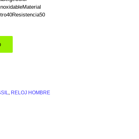
noxidableMaterial
etro40Resistencia50
O
SIL
,
RELOJ HOMBRE