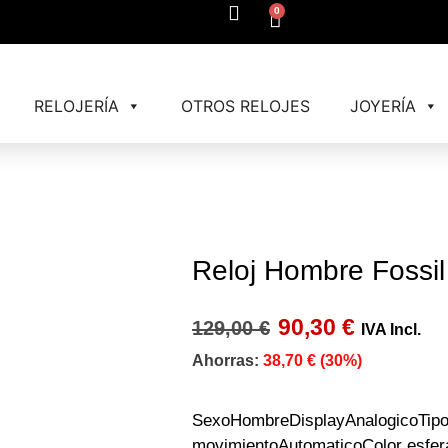
0
RELOJERÍA
OTROS RELOJES
JOYERÍA
Reloj Hombre Fossi
90,30
€
129,00
€
IVA Incl.
Ahorras:
38,70
€
(30%)
SexoHombreDisplayAnalogicoTip
movimientoAutomaticoColor esfer