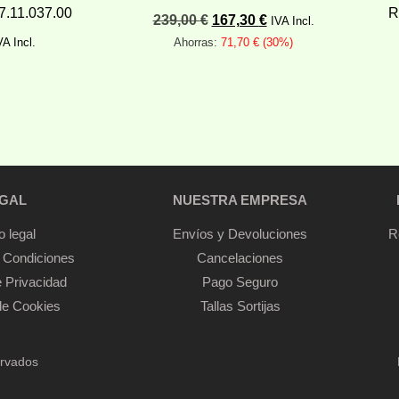
7.11.037.00
R
239,00
€
167,30
€
IVA Incl.
VA Incl.
Ahorras:
71,70
€
(30%)
arrito
Añadir al carrito
GAL
NUESTRA EMPRESA
o legal
Envíos y Devoluciones
R
 Condiciones
Cancelaciones
e Privacidad
Pago Seguro
 de Cookies
Tallas Sortijas
ervados