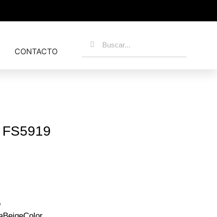
CONTACTO
l FS5919
o
aBeigeColor