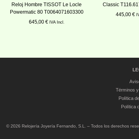
Reloj Hombre TISSOT Le Locle
Classic T116.61
Powermatic 80 T0064071603300
445,00
€
I
645,00
€
IVA Incl.
Añadir al c
Añadir al carrito
LE
Avis
Términos y
Política d
Política
© 2026 Relojería Joyería Fernando, S.L. – Todos los derechos res