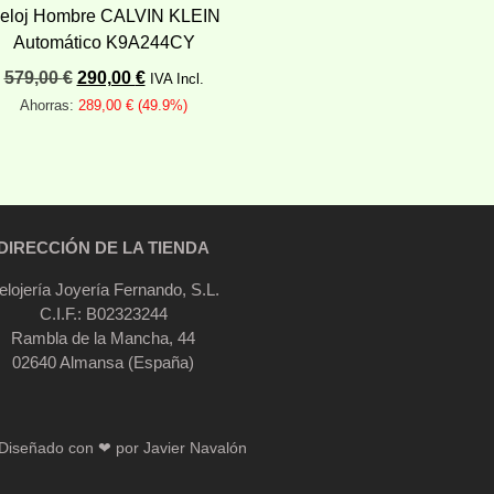
eloj Hombre CALVIN KLEIN
Automático K9A244CY
579,00
€
290,00
€
IVA Incl.
Ahorras:
289,00
€
(49.9%)
Añadir al carrito
DIRECCIÓN DE LA TIENDA
elojería Joyería Fernando, S.L.
C.I.F.: B02323244
Rambla de la Mancha, 44
02640 Almansa (España)
Diseñado con ❤ por
Javier Navalón