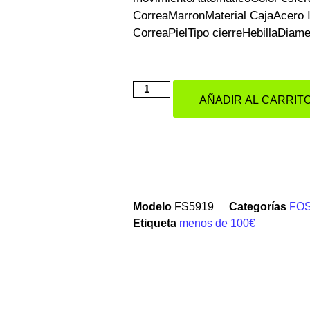
CorreaMarronMaterial CajaAcero I
CorreaPielTipo cierreHebillaDiam
AÑADIR AL CARRIT
Modelo
FS5919
Categorías
FOS
Etiqueta
menos de 100€