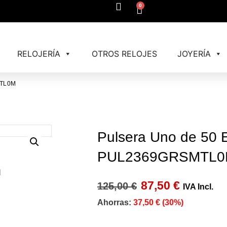
0
RELOJERÍA
OTROS RELOJES
JOYERÍA
MTL0M
Pulsera Uno de 50
PUL2369GRSMTL
87,50
€
125,00
€
IVA Incl.
Ahorras:
37,50
€
(30%)