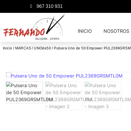
967 310 931
INICIO
NOSOTROS
Inicio
/
MARCAS
/
UNOde50
/ Pulsera Uno de 50 Empower PUL2369GRS