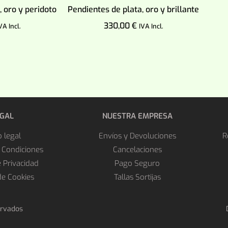
, oro y peridoto
Pendientes de plata, oro y brillante
330,00
€
VA Incl.
IVA Incl.
arrito
Añadir al carrito
EGAL
NUESTRA EMPRESA
o legal
Envíos y Devoluciones
R
 Condiciones
Cancelaciones
e Privacidad
Pago Seguro
 de Cookies
Tallas Sortijas
ervados