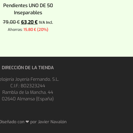
Pendientes UNO DE 50
Inseparables
79,00
€
63,20
€
IVA Incl.
Ahorras:
15,80
€
(20%)
Añadir al carrito
DIRECCIÓN DE LA TIENDA
elojería Joyería Fernando, S.L.
C.I.F.: B02323244
Rambla de la Mancha, 44
02640 Almansa (España)
Diseñado con ❤ por
Javier Navalón