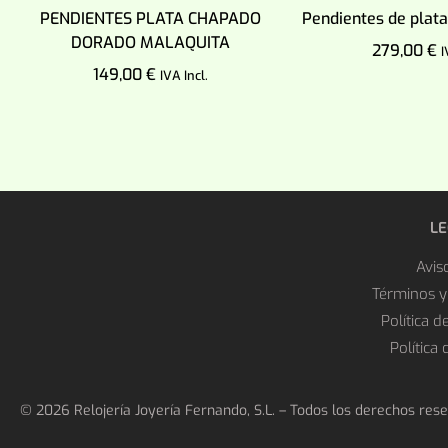
PENDIENTES PLATA CHAPADO
Pendientes de plata
DORADO MALAQUITA
279,00
€
I
149,00
€
IVA Incl.
Añadir al c
Añadir al carrito
L
Avis
Términos y
Política d
Política
© 2026 Relojería Joyería Fernando, S.L. – Todos los derechos res