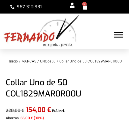
0
967 310 931
Inicio
/
MARCAS
/
UNOde50
/ Collar Uno de 50 COL1829MAR0R00U
Collar Uno de 50
COL1829MAR0R00U
154,00
€
220,00
€
IVA Incl.
Ahorras:
66,00
€
(30%)