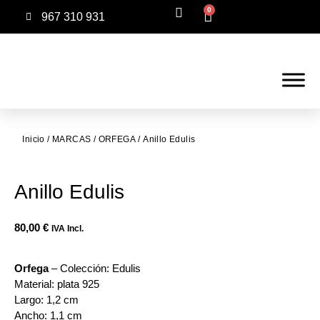
0
967 310 931
Inicio
/
MARCAS
/
ORFEGA
/ Anillo Edulis
Anillo Edulis
80,00
€
IVA Incl.
Orfega
– Colección: Edulis
Material: plata 925
Largo: 1,2 cm
Ancho: 1,1 cm